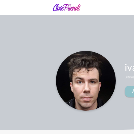
iv
últim