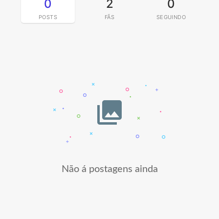
0
2
0
POSTS
FÃS
SEGUINDO
Não á postagens ainda